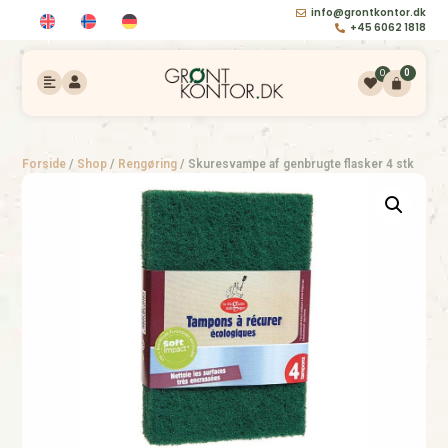
info@grontkontor.dk
+45 6062 1818
0
0
Forside
/
Shop
/
Rengøring
/
Skuresvampe af genbrugte flasker 4 stk