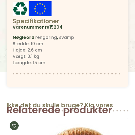
Specifikationer
Varenummer
re15204
Nøgleord
rengøring
,
svamp
Bredde: 10 cm
Højde: 2.6 cm
Vægt: 0.1 kg
Længde: 15 cm
Ikke det du skulle bruge? Kig vores
Relaterede produkter