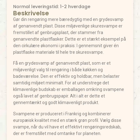
Normal leveringstid: 1-2 hverdage
Beskrivelse
Gør din rengøring mere bæredygtig med en grydesvamp
af genanvendt plast. Disse miljøvenlige skuresvampe er
fremstillet af genbrugsplast, der stammer fra
genanvendte plastflasker. Dette er et stærkt eksempel på
den cirkulære økonomi i praksis: I gennemsnit giver én
plastflaske materiale til hele tre skuresvampe.
Få en grydesvamp af genanvendt plast, som er et
miljøvenligt valg til rengøring i både køkken og
badeværelse. Den er effektiv og holdbar, men belaster
samtidig miljøet minimalt. For at understrege det
klimavenlige budskab er emballagen omkring svampene
også lavet af genbrugspapir. Alt i alt er dette et
gennemtænkt og godt klimavenligt produkt.
Svampene er produceret i Frankrig og kombinerer
europæisk kvalitet med en stærk grøn profil. Vælg disse
svampe, når du vil have et effektivt rengøringsredskab,
der er fremstillet med omtanke for planeten.