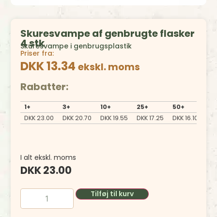
Skuresvampe af genbrugte flasker
4 stk
Skuresvampe i genbrugsplastik
Priser fra:
DKK 13.34
ekskl. moms
Rabatter:
1+
3+
10+
25+
50+
10
DKK
23.00
DKK
20.70
DKK
19.55
DKK
17.25
DKK
16.10
DK
I alt ekskl. moms
DKK
23.00
Tilføj til kurv