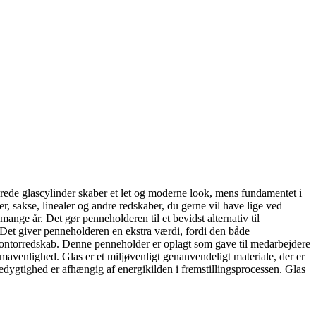
erede glascylinder skaber et let og moderne look, mens fundamentet i
ter, sakse, linealer og andre redskaber, du gerne vil have lige ved
ange år. Det gør penneholderen til et bevidst alternativ til
 Det giver penneholderen en ekstra værdi, fordi den både
kontorredskab.
Denne penneholder er oplagt som gave til medarbejdere
limavenlighed.
Glas er et miljøvenligt genanvendeligt materiale, der er
redygtighed er afhængig af energikilden i fremstillingsprocessen. Glas