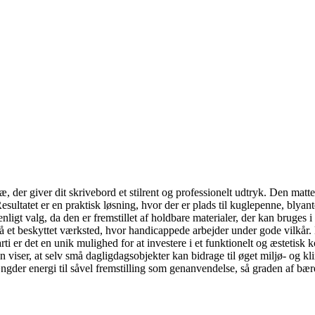
, der giver dit skrivebord et stilrent og professionelt udtryk. Den matt
Resultatet er en praktisk løsning, hvor der er plads til kuglepenne, blyan
t valg, da den er fremstillet af holdbare materialer, der kan bruges i m
 et beskyttet værksted, hvor handicappede arbejder under gode vilkår.
ti er det en unik mulighed for at investere i et funktionelt og æstetisk 
 viser, at selv små dagligdagsobjekter kan bidrage til øget miljø- og k
ængder energi til såvel fremstilling som genanvendelse, så graden af bæ