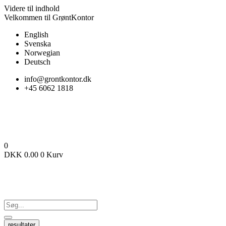
Videre til indhold
Velkommen til GrøntKontor
English
Svenska
Norwegian
Deutsch
info@grontkontor.dk
+45 6062 1818
0
DKK
0.00
0
Kurv
resultater