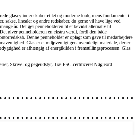
erede glascylinder skaber et let og moderne look, mens fundamentet i
ter, sakse, linealer og andre redskaber, du gerne vil have lige ved
ange år. Det gør penneholderen til et bevidst alternativ til
. Det giver penneholderen en ekstra værdi, fordi den både
sk kontorredskab. Denne penneholder er oplagt som gave til medarbejdere
imavenlighed. Glas er et miljøvenligt genanvendeligt materiale, der er
redygtighed er afhængig af energikilden i fremstillingsprocessen. Glas
rier
,
Skrive- og pegeudstyr
,
Træ FSC-certificeret
Nøgleord