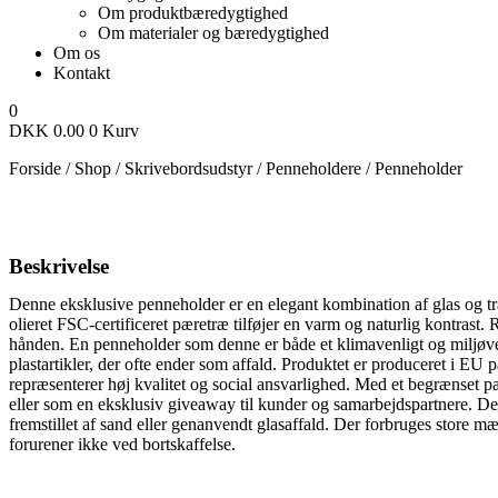
Om produktbæredygtighed
Om materialer og bæredygtighed
Om os
Kontakt
0
DKK
0.00
0
Kurv
Forside
/
Shop
/
Skrivebordsudstyr
/
Penneholdere
/
Penneholder
Beskrivelse
Denne eksklusive penneholder er en elegant kombination af glas og træ
olieret FSC-certificeret pæretræ tilføjer en varm og naturlig kontrast. 
hånden.
En penneholder som denne er både et klimavenligt og miljøvenlig
plastartikler, der ofte ender som affald.
Produktet er produceret i EU på
repræsenterer høj kvalitet og social ansvarlighed. Med et begrænset par
eller som en eksklusiv giveaway til kunder og samarbejdspartnere. Den
fremstillet af sand eller genanvendt glasaffald. Der forbruges store m
forurener ikke ved bortskaffelse.