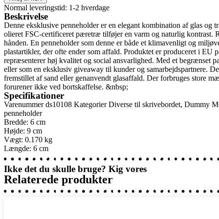
Normal leveringstid: 1-2 hverdage
Beskrivelse
Denne eksklusive penneholder er en elegant kombination af glas og træ
olieret FSC-certificeret pæretræ tilføjer en varm og naturlig kontrast. 
hånden. En penneholder som denne er både et klimavenligt og miljøvenlig
plastartikler, der ofte ender som affald. Produktet er produceret i EU
repræsenterer høj kvalitet og social ansvarlighed. Med et begrænset pa
eller som en eksklusiv giveaway til kunder og samarbejdspartnere. Den 
fremstillet af sand eller genanvendt glasaffald. Der forbruges store m
forurener ikke ved bortskaffelse. &nbsp;
Specifikationer
Varenummer
ds10108
Kategorier
Diverse til skrivebordet
,
Dummy M
penneholder
Bredde: 6 cm
Højde: 9 cm
Vægt: 0.170 kg
Længde: 6 cm
Ikke det du skulle bruge? Kig vores
Relaterede produkter