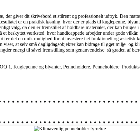
, der giver dit skrivebord et stilrent og professionelt udtryk. Den matt
Resultatet er en praktisk løsning, hvor der er plads til kuglepenne, blyan
t valg, da den er fremstillet af holdbare materialer, der kan bruges i m
 på et beskyttet værksted, hvor handicappede arbejder under gode vilkår
rti er det en unik mulighed for at investere i et funktionelt og æsteti
viser, at selv små dagligdagsobjekter kan bidrage til øget miljø- og kl
ængder energi til såvel fremstilling som genanvendelse, så graden af bæ
OQ 1
,
Kuglepenne og blyanter
,
Penneholdere
,
Penneholdere
,
Produktse