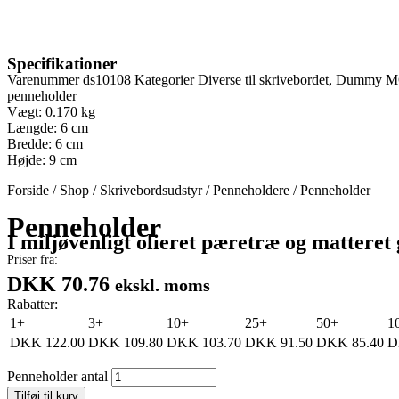
Specifikationer
Varenummer
ds10108
Kategorier
Diverse til skrivebordet
,
Dummy M
penneholder
Vægt: 0.170 kg
Længde: 6 cm
Bredde: 6 cm
Højde: 9 cm
Forside
/
Shop
/
Skrivebordsudstyr
/
Penneholdere
/
Penneholder
Penneholder
I miljøvenligt olieret pæretræ og matte
Priser fra:
DKK 70.76
ekskl. moms
Rabatter:
1+
3+
10+
25+
50+
1
DKK
122.00
DKK
109.80
DKK
103.70
DKK
91.50
DKK
85.40
D
Penneholder antal
Tilføj til kurv