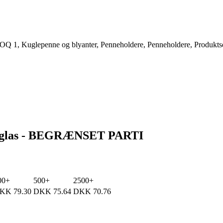
OQ 1
,
Kuglepenne og blyanter
,
Penneholdere
,
Penneholdere
,
Produktse
ret glas - BEGRÆNSET PARTI
00+
500+
2500+
KK
79.30
DKK
75.64
DKK
70.76