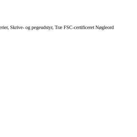
rier
,
Skrive- og pegeudstyr
,
Træ FSC-certificeret
Nøgleord