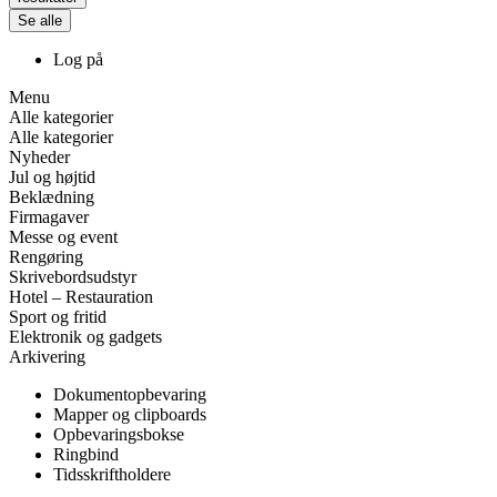
Se alle
Log på
Menu
Alle kategorier
Alle kategorier
Nyheder
Jul og højtid
Beklædning
Firmagaver
Messe og event
Rengøring
Skrivebordsudstyr
Hotel – Restauration
Sport og fritid
Elektronik og gadgets
Arkivering
Dokumentopbevaring
Mapper og clipboards
Opbevaringsbokse
Ringbind
Tidsskriftholdere