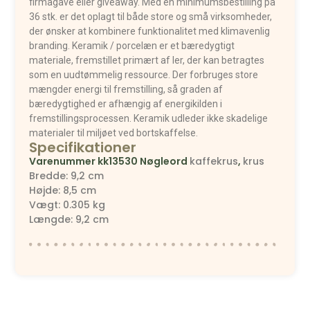
firmagave eller giveaway. Med en minimumsbestilling på
36 stk. er det oplagt til både store og små virksomheder,
der ønsker at kombinere funktionalitet med klimavenlig
branding. Keramik / porcelæn er et bæredygtigt
materiale, fremstillet primært af ler, der kan betragtes
som en uudtømmelig ressource. Der forbruges store
mængder energi til fremstilling, så graden af
bæredygtighed er afhængig af energikilden i
fremstillingsprocessen. Keramik udleder ikke skadelige
materialer til miljøet ved bortskaffelse.
Specifikationer
Varenummer
kk13530
Nøgleord
kaffekrus
,
krus
Bredde: 9,2 cm
Højde: 8,5 cm
Vægt: 0.305 kg
Længde: 9,2 cm