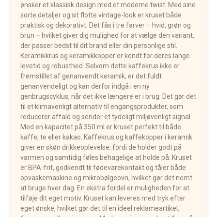
ønsker et klassisk design med et moderne twist. Med sine
sorte detaljer og sit flotte vintage-look er kruset både
praktisk og dekorativt. Det fås i tre farver – hvid, grøn og
brun – hvilket giver dig mulighed for at vælge den variant,
der passer bedst til dit brand eller din personlige stil.
Keramikkrus og keramikkopper er kendt for deres lange
levetid og robusthed. Selvom dette kaffekrus ikke er
fremstillet af genanvendt keramik, er det fuldt
genanvendeligt og kan derfor indgå i en ny
genbrugscyklus, når det ikke længere er i brug. Det gør det
til et klimavenligt alternativ til engangsprodukter, som
reducerer affald og sender et tydeligt miljøvenligt signal.
Med en kapacitet på 350 ml er kruset perfekt til både
kaffe, te eller kakao. Kaffekrus og kaffekopper i keramik
giver en skøn drikkeoplevelse, fordi de holder godt på
varmen og samtidig føles behagelige at holde på. Kruset
er BPA-frit, godkendt til fødevarekontakt og tåler både
opvaskemaskine og mikrobølgeovn, hvilket gør det nemt
at bruge hver dag. En ekstra fordel er muligheden for at
tilføje dit eget motiv. Kruset kan leveres med tryk efter
eget ønske, hvilket gør det til en ideel reklameartikel,