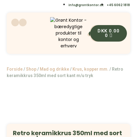
info@grontkontor.dk
+45 6062 1818
DKK
0.00
0
0
Forside
/
Shop
/
Mad og drikke
/
Krus, kopper mm.
/
Retro
keramikkrus 350ml med sort kant m/u tryk
Retro keramikkrus 350ml med sort