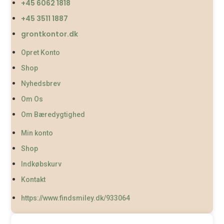
+45 6062 1818
+45 3511 1887
grontkontor.dk
Opret Konto
Shop
Nyhedsbrev
Om Os
Om Bæredygtighed
Min konto
Shop
Indkøbskurv
Kontakt
https://www.findsmiley.dk/933064