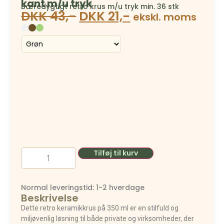
kant m/u tryk
Bæredygtigt retro krus m/u tryk min. 36 stk
DKK
43,-
DKK
21,-
ekskl. moms
Tilføj til kurv
Normal leveringstid: 1-2 hverdage
Beskrivelse
Dette retro keramikkrus på 350 ml er en stilfuld og
miljøvenlig løsning til både private og virksomheder, der