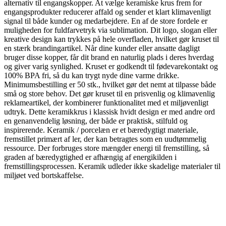
alternativ til engangskopper. At vælge keramiske krus frem for
engangsprodukter reducerer affald og sender et klart klimavenligt
signal til både kunder og medarbejdere.
En af de store fordele er
muligheden for fuldfarvetryk via sublimation. Dit logo, slogan eller
kreative design kan trykkes på hele overfladen, hvilket gør kruset til
en stærk brandingartikel. Når dine kunder eller ansatte dagligt
bruger disse kopper, får dit brand en naturlig plads i deres hverdag
og giver varig synlighed.
Kruset er godkendt til fødevarekontakt og
100% BPA fri, så du kan trygt nyde dine varme drikke.
Minimumsbestilling er 50 stk., hvilket gør det nemt at tilpasse både
små og store behov. Det gør kruset til en prisvenlig og klimavenlig
reklameartikel, der kombinerer funktionalitet med et miljøvenligt
udtryk.
Dette keramikkrus i klassisk hvidt design er med andre ord
en genanvendelig løsning, der både er praktisk, stilfuld og
inspirerende.
Keramik / porcelæn er et bæredygtigt materiale,
fremstillet primært af ler, der kan betragtes som en uudtømmelig
ressource. Der forbruges store mængder energi til fremstilling, så
graden af bæredygtighed er afhængig af energikilden i
fremstillingsprocessen. Keramik udleder ikke skadelige materialer til
miljøet ved bortskaffelse.