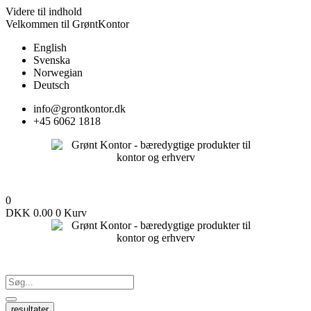
Videre til indhold
Velkommen til GrøntKontor
English
Svenska
Norwegian
Deutsch
info@grontkontor.dk
+45 6062 1818
0
DKK
0.00
0
Kurv
resultater