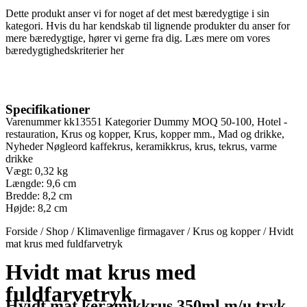
Dette produkt anser vi for noget af det mest bæredygtige i sin
kategori. Hvis du har kendskab til lignende produkter du anser for
mere bæredygtige, hører vi gerne fra dig. Læs mere om vores
bæredygtighedskriterier
her
Specifikationer
Varenummer
kk13551
Kategorier
Dummy MOQ 50-100
,
Hotel -
restauration
,
Krus og kopper
,
Krus, kopper mm.
,
Mad og drikke
,
Nyheder
Nøgleord
kaffekrus
,
keramikkrus
,
krus
,
tekrus
,
varme
drikke
Vægt: 0,32 kg
Længde: 9,6 cm
Bredde: 8,2 cm
Højde: 8,2 cm
Forside
/
Shop
/
Klimavenlige firmagaver
/
Krus og kopper
/
Hvidt
mat krus med fuldfarvetryk
Hvidt mat krus med
fuldfarvetryk
Hvidt mat keramikkrus 350ml m/u tryk