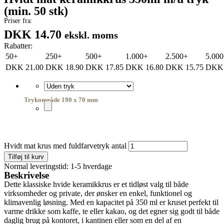
(min. 50 stk)
Priser fra:
DKK 14.70
ekskl. moms
Rabatter:
50+
250+
500+
1.000+
2.500+
5.00
DKK
21.00
DKK
18.90
DKK
17.85
DKK
16.80
DKK
15.75
DKK
Trykområde 190 x 70 mm
Hvidt mat krus med fuldfarvetryk antal
Tilføj til kurv
Normal leveringstid: 1-5 hverdage
Beskrivelse
Dette klassiske hvide keramikkrus er et tidløst valg til både
virksomheder og private, der ønsker en enkel, funktionel og
klimavenlig løsning. Med en kapacitet på 350 ml er kruset perfekt til
varme drikke som kaffe, te eller kakao, og det egner sig godt til både
daglig brug på kontoret, i kantinen eller som en del af en