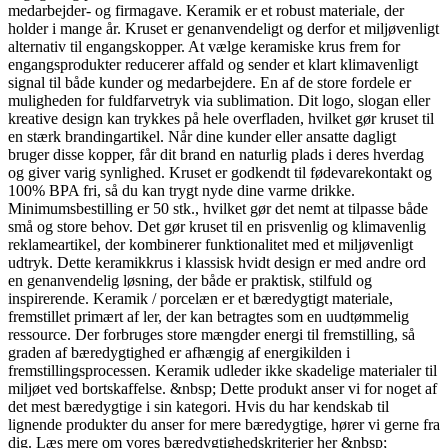
medarbejder- og firmagave. Keramik er et robust materiale, der
holder i mange år. Kruset er genanvendeligt og derfor et miljøvenligt
alternativ til engangskopper. At vælge keramiske krus frem for
engangsprodukter reducerer affald og sender et klart klimavenligt
signal til både kunder og medarbejdere. En af de store fordele er
muligheden for fuldfarvetryk via sublimation. Dit logo, slogan eller
kreative design kan trykkes på hele overfladen, hvilket gør kruset til
en stærk brandingartikel. Når dine kunder eller ansatte dagligt
bruger disse kopper, får dit brand en naturlig plads i deres hverdag
og giver varig synlighed. Kruset er godkendt til fødevarekontakt og
100% BPA fri, så du kan trygt nyde dine varme drikke.
Minimumsbestilling er 50 stk., hvilket gør det nemt at tilpasse både
små og store behov. Det gør kruset til en prisvenlig og klimavenlig
reklameartikel, der kombinerer funktionalitet med et miljøvenligt
udtryk. Dette keramikkrus i klassisk hvidt design er med andre ord
en genanvendelig løsning, der både er praktisk, stilfuld og
inspirerende. Keramik / porcelæn er et bæredygtigt materiale,
fremstillet primært af ler, der kan betragtes som en uudtømmelig
ressource. Der forbruges store mængder energi til fremstilling, så
graden af bæredygtighed er afhængig af energikilden i
fremstillingsprocessen. Keramik udleder ikke skadelige materialer til
miljøet ved bortskaffelse. &nbsp; Dette produkt anser vi for noget af
det mest bæredygtige i sin kategori. Hvis du har kendskab til
lignende produkter du anser for mere bæredygtige, hører vi gerne fra
dig. Læs mere om vores bæredygtighedskriterier
her
&nbsp;