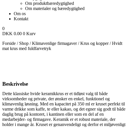
Om produktbæredygtighed
Om materialer og bæredygtighed
Om os
Kontakt
0
DKK
0.00
0
Kurv
Forside
/
Shop
/
Klimavenlige firmagaver
/
Krus og kopper
/
Hvidt
mat krus med fuldfarvetryk
Beskrivelse
Dette klassiske hvide keramikkrus er et tidløst valg til både
virksomheder og private, der ønsker en enkel, funktionel og
klimavenlig løsning. Med en kapacitet på 350 ml er kruset perfekt til
varme drikke som kaffe, te eller kakao, og det egner sig godt til både
daglig brug på kontoret, i kantinen eller som en del af en
medarbejder- og firmagave.
Keramik er et robust materiale, der
holder i mange år. Kruset er genanvendeligt og derfor et miljøvenligt