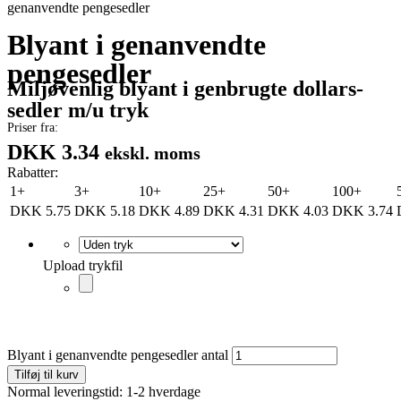
genanvendte pengesedler
Blyant i genanvendte
pengesedler
Miljøvenlig blyant i genbrugte dollars-
sedler m/u tryk
Priser fra:
DKK 3.34
ekskl. moms
Rabatter:
1+
3+
10+
25+
50+
100+
DKK
5.75
DKK
5.18
DKK
4.89
DKK
4.31
DKK
4.03
DKK
3.74
Upload trykfil
Blyant i genanvendte pengesedler antal
Tilføj til kurv
Normal leveringstid: 1-2 hverdage