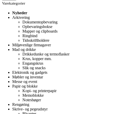
Varekategorier
Nyheder
Arkivering
Dokumentopbevaring
Opbevaringsbokse
Mapper og clipboards
Ringbind
Tidsskriftholdere
Miljøvenlige firmagaver
Mad og drikke
Drikkedunke og termoflasker
Krus, kopper mm.
Engangskrus
Slik og snacks
Elektronik og gadgets
Møbler og inventar
Messe og event
Papir og blokke
Kopi- og printerpapir
Memoblokke
Notesbøger
Rengøring
Skrive- og pegeudstyr
Blyanter