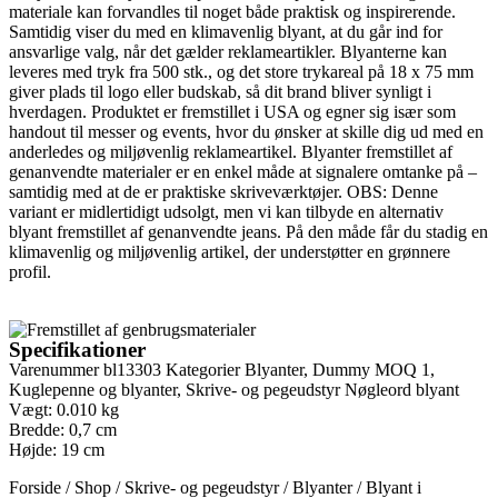
materiale kan forvandles til noget både praktisk og inspirerende.
Samtidig viser du med en klimavenlig blyant, at du går ind for
ansvarlige valg, når det gælder reklameartikler. Blyanterne kan
leveres med tryk fra 500 stk., og det store trykareal på 18 x 75 mm
giver plads til logo eller budskab, så dit brand bliver synligt i
hverdagen.
Produktet er fremstillet i USA og egner sig især som
handout til messer og events, hvor du ønsker at skille dig ud med en
anderledes og miljøvenlig reklameartikel. Blyanter fremstillet af
genanvendte materialer er en enkel måde at signalere omtanke på –
samtidig med at de er praktiske skriveværktøjer.
OBS: Denne
variant er midlertidigt udsolgt, men vi kan tilbyde en alternativ
blyant fremstillet af genanvendte jeans. På den måde får du stadig en
klimavenlig og miljøvenlig artikel, der understøtter en grønnere
profil.
Specifikationer
Varenummer
bl13303
Kategorier
Blyanter
,
Dummy MOQ 1
,
Kuglepenne og blyanter
,
Skrive- og pegeudstyr
Nøgleord
blyant
Vægt: 0.010 kg
Bredde: 0,7 cm
Højde: 19 cm
Forside
/
Shop
/
Skrive- og pegeudstyr
/
Blyanter
/
Blyant i