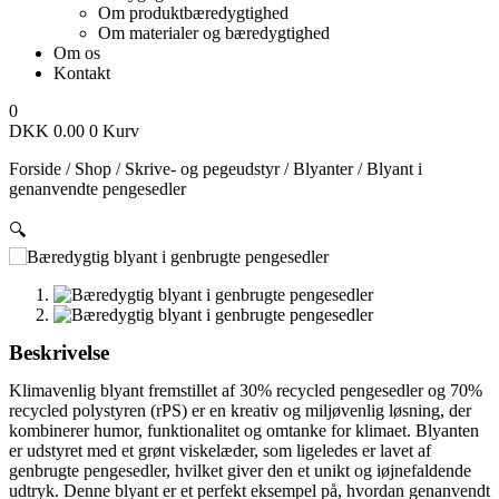
Om produktbæredygtighed
Om materialer og bæredygtighed
Om os
Kontakt
0
DKK
0.00
0
Kurv
Forside
/
Shop
/
Skrive- og pegeudstyr
/
Blyanter
/
Blyant i
genanvendte pengesedler
🔍
Beskrivelse
Klimavenlig blyant fremstillet af 30% recycled pengesedler og 70%
recycled polystyren (rPS) er en kreativ og miljøvenlig løsning, der
kombinerer humor, funktionalitet og omtanke for klimaet. Blyanten
er udstyret med et grønt viskelæder, som ligeledes er lavet af
genbrugte pengesedler, hvilket giver den et unikt og iøjnefaldende
udtryk.
Denne blyant er et perfekt eksempel på, hvordan genanvendt