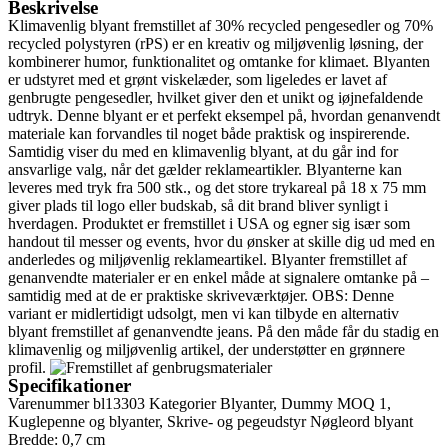
Beskrivelse
Klimavenlig blyant fremstillet af 30% recycled pengesedler og 70%
recycled polystyren (rPS) er en kreativ og miljøvenlig løsning, der
kombinerer humor, funktionalitet og omtanke for klimaet. Blyanten
er udstyret med et grønt viskelæder, som ligeledes er lavet af
genbrugte pengesedler, hvilket giver den et unikt og iøjnefaldende
udtryk. Denne blyant er et perfekt eksempel på, hvordan genanvendt
materiale kan forvandles til noget både praktisk og inspirerende.
Samtidig viser du med en klimavenlig blyant, at du går ind for
ansvarlige valg, når det gælder reklameartikler. Blyanterne kan
leveres med tryk fra 500 stk., og det store trykareal på 18 x 75 mm
giver plads til logo eller budskab, så dit brand bliver synligt i
hverdagen. Produktet er fremstillet i USA og egner sig især som
handout til messer og events, hvor du ønsker at skille dig ud med en
anderledes og miljøvenlig reklameartikel. Blyanter fremstillet af
genanvendte materialer er en enkel måde at signalere omtanke på –
samtidig med at de er praktiske skriveværktøjer. OBS: Denne
variant er midlertidigt udsolgt, men vi kan tilbyde en alternativ
blyant fremstillet af genanvendte jeans. På den måde får du stadig en
klimavenlig og miljøvenlig artikel, der understøtter en grønnere
profil.
Specifikationer
Varenummer
bl13303
Kategorier
Blyanter
,
Dummy MOQ 1
,
Kuglepenne og blyanter
,
Skrive- og pegeudstyr
Nøgleord
blyant
Bredde: 0,7 cm