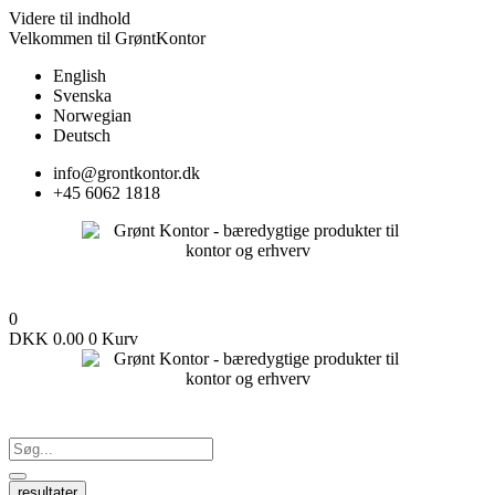
Videre til indhold
Velkommen til GrøntKontor
English
Svenska
Norwegian
Deutsch
info@grontkontor.dk
+45 6062 1818
0
DKK
0.00
0
Kurv
resultater