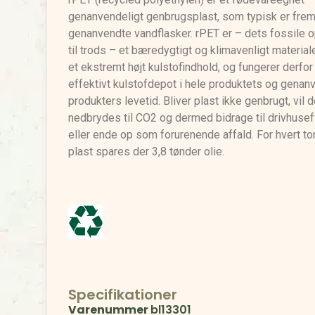
genanvendeligt genbrugsplast, som typisk er frems
genanvendte vandflasker. rPET er – dets fossile 
til trods – et bæredygtigt og klimavenligt material
et ekstremt højt kulstofindhold, og fungerer derfo
effektivt kulstofdepot i hele produktets og genan
produkters levetid. Bliver plast ikke genbrugt, vil 
nedbrydes til CO2 og dermed bidrage til drivhusef
eller ende op som forurenende affald. For hvert t
plast spares der 3,8 tønder olie.
Specifikationer
Varenummer
bl13301