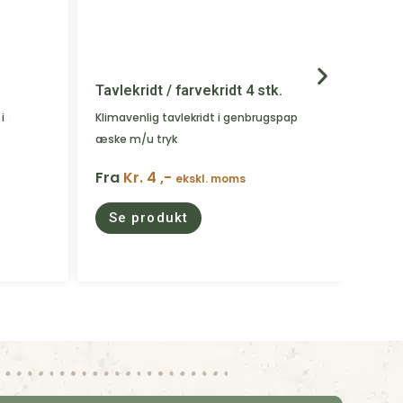
Tavlekridt / farvekridt 4 stk.
Farv
stk.
i
Klimavenlig tavlekridt i genbrugspap
æske m/u tryk
Klimav
genbr
Fra
Kr. 4 ,-
ekskl. moms
Fra
K
Se produkt
Se