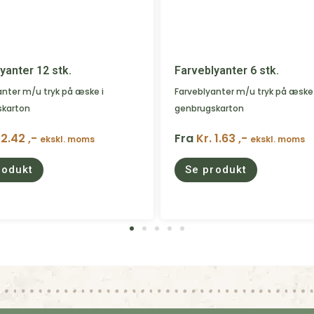
yanter 12 stk.
Farveblyanter 6 stk.
anter m/u tryk på æske i
Farveblyanter m/u tryk på æske 
skarton
genbrugskarton
 2.42 ,-
Fra
Kr. 1.63 ,-
ekskl. moms
ekskl. moms
rodukt
Se produkt