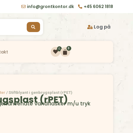
info@grontkontor.dk
+45 6062 1818
Log på
0
0
takt
ter
/
Stiftblyant i genbrugsplast (rPET)
ugsplast (rPET)
ra genanvendte vandflasker m/u tryk