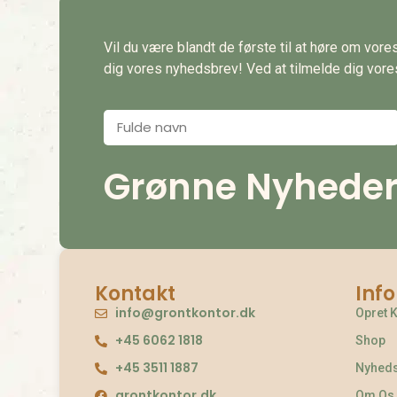
Vil du være blandt de første til at høre om vor
dig vores nyhedsbrev! Ved at tilmelde dig vores 
Grønne Nyheder d
Kontakt
Inf
info@grontkontor.dk
Opret 
+45 6062 1818
Shop
+45 3511 1887
Nyhed
grontkontor.dk
Om Os