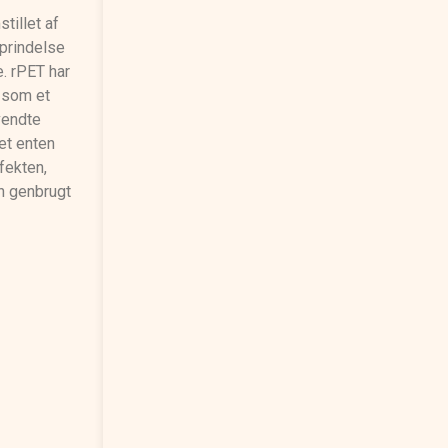
tillet af
oprindelse
e. rPET har
r som et
vendte
det enten
fekten,
on genbrugt