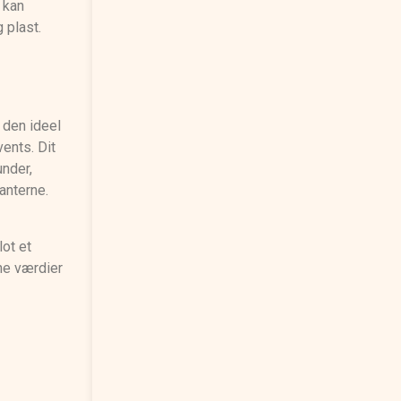
 kan
 plast.
 den ideel
vents. Dit
under,
anterne.
lot et
ne værdier