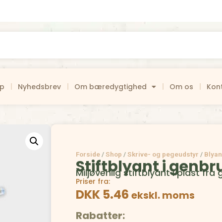
op
Nyhedsbrev
Om bæredygtighed
Om os
Kon
Forside
/
Shop
/
Skrive- og pegeudstyr
/
Blyan
Stiftblyant i genbr
Miljøvenlig stiftblyant i plast f
Priser fra:
DKK 5.46
ekskl. moms
Rabatter: