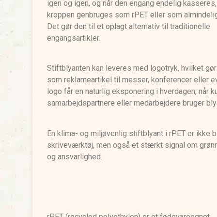
igen og igen, og når den engang endelig kasseres,
kroppen genbruges som rPET eller som almindelig
Det gør den til et oplagt alternativ til traditionelle
engangsartikler.
Stiftblyanten kan leveres med logotryk, hvilket gør
som reklameartikel til messer, konferencer eller e
logo får en naturlig eksponering i hverdagen, når k
samarbejdspartnere eller medarbejdere bruger bly
En klima- og miljøvenlig stiftblyant i rPET er ikke b
skriveværktøj, men også et stærkt signal om grøn
og ansvarlighed.
rPET (recycled polyethylen) er et fødevareegnet