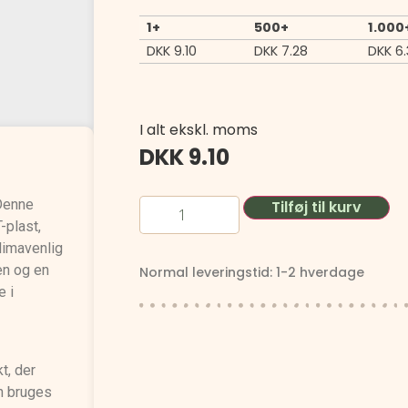
1+
500+
1.000
DKK
9.10
DKK
7.28
DKK
6.
I alt ekskl. moms
DKK
9.10
 Denne
Tilføj til kurv
-plast,
klimavenlig
en og en
Normal leveringstid: 1-2 hverdage
e i
t, der
n bruges