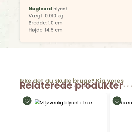
Nøgleord
blyant
Vægt: 0.010 kg
Bredde: 1,0 cm
Højde: 14,5 cm
Ikke det du skulle bruge? Kig vores
Relaterede produkter