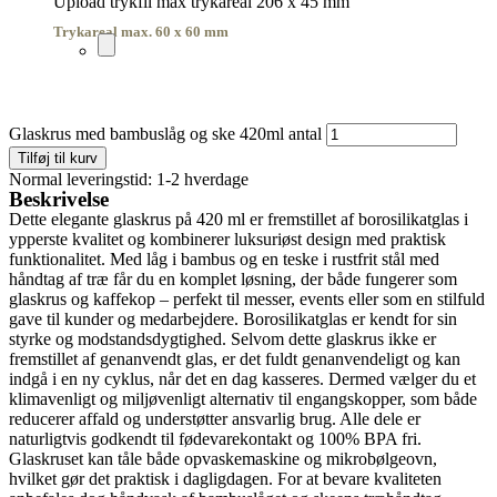
Upload trykfil max trykareal 206 x 45 mm
Trykareal max. 60 x 60 mm
Glaskrus med bambuslåg og ske 420ml antal
Tilføj til kurv
Normal leveringstid: 1-2 hverdage
Beskrivelse
Dette elegante glaskrus på 420 ml er fremstillet af borosilikatglas i
ypperste kvalitet og kombinerer luksuriøst design med praktisk
funktionalitet. Med låg i bambus og en teske i rustfrit stål med
håndtag af træ får du en komplet løsning, der både fungerer som
glaskrus og kaffekop – perfekt til messer, events eller som en stilfuld
gave til kunder og medarbejdere. Borosilikatglas er kendt for sin
styrke og modstandsdygtighed. Selvom dette glaskrus ikke er
fremstillet af genanvendt glas, er det fuldt genanvendeligt og kan
indgå i en ny cyklus, når det en dag kasseres. Dermed vælger du et
klimavenligt og miljøvenligt alternativ til engangskopper, som både
reducerer affald og understøtter ansvarlig brug. Alle dele er
naturligtvis godkendt til fødevarekontakt og 100% BPA fri.
Glaskruset kan tåle både opvaskemaskine og mikrobølgeovn,
hvilket gør det praktisk i dagligdagen. For at bevare kvaliteten