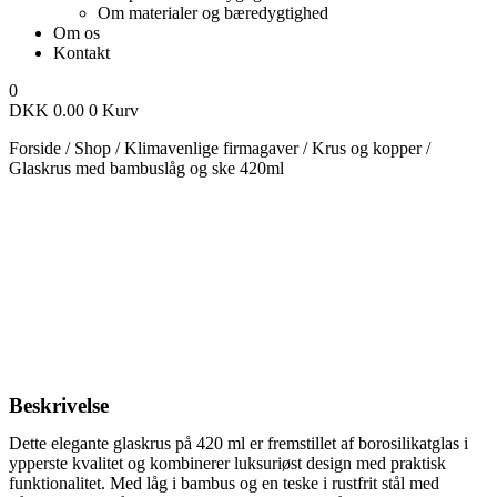
Om materialer og bæredygtighed
Om os
Kontakt
0
DKK
0.00
0
Kurv
Forside
/
Shop
/
Klimavenlige firmagaver
/
Krus og kopper
/
Glaskrus med bambuslåg og ske 420ml
Beskrivelse
Dette elegante glaskrus på 420 ml er fremstillet af borosilikatglas i
ypperste kvalitet og kombinerer luksuriøst design med praktisk
funktionalitet. Med låg i bambus og en teske i rustfrit stål med