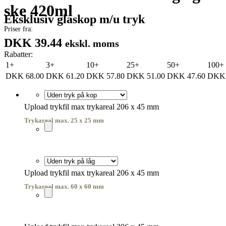
ske 420ml
Eksklusiv glaskop m/u tryk
Priser fra:
DKK 39.44
ekskl. moms
Rabatter:
1+
3+
10+
25+
50+
100+
DKK
68.00
DKK
61.20
DKK
57.80
DKK
51.00
DKK
47.60
DKK
Upload trykfil max trykareal 206 x 45 mm
Trykareal max. 25 x 25 mm
Upload trykfil max trykareal 206 x 45 mm
Trykareal max. 60 x 60 mm