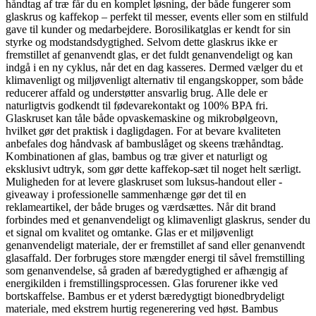
håndtag af træ får du en komplet løsning, der både fungerer som
glaskrus og kaffekop – perfekt til messer, events eller som en stilfuld
gave til kunder og medarbejdere.
Borosilikatglas er kendt for sin
styrke og modstandsdygtighed. Selvom dette glaskrus ikke er
fremstillet af genanvendt glas, er det fuldt genanvendeligt og kan
indgå i en ny cyklus, når det en dag kasseres. Dermed vælger du et
klimavenligt og miljøvenligt alternativ til engangskopper, som både
reducerer affald og understøtter ansvarlig brug.
Alle dele er
naturligtvis godkendt til fødevarekontakt og 100% BPA fri.
Glaskruset kan tåle både opvaskemaskine og mikrobølgeovn,
hvilket gør det praktisk i dagligdagen. For at bevare kvaliteten
anbefales dog håndvask af bambuslåget og skeens træhåndtag.
Kombinationen af glas, bambus og træ giver et naturligt og
eksklusivt udtryk, som gør dette kaffekop-sæt til noget helt særligt.
Muligheden for at levere glaskruset som luksus-handout eller -
giveaway i professionelle sammenhænge gør det til en
reklameartikel, der både bruges og værdsættes. Når dit brand
forbindes med et genanvendeligt og klimavenligt glaskrus, sender du
et signal om kvalitet og omtanke.
Glas er et miljøvenligt
genanvendeligt materiale, der er fremstillet af sand eller genanvendt
glasaffald. Der forbruges store mængder energi til såvel fremstilling
som genanvendelse, så graden af bæredygtighed er afhængig af
energikilden i fremstillingsprocessen. Glas forurener ikke ved
bortskaffelse. Bambus er et yderst bæredygtigt bionedbrydeligt
materiale, med ekstrem hurtig regenerering ved høst. Bambus