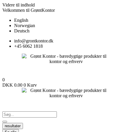
Videre til indhold
Velkommen til GrøntKontor
English
Norwegian
Deutsch
info@grontkontor.dk
+45 6062 1818
0
DKK
0.00
0
Kurv
resultater