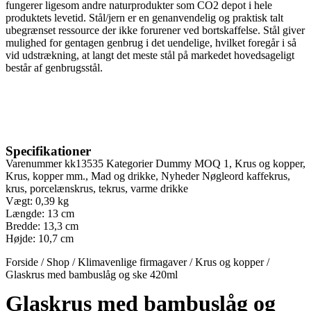
fungerer ligesom andre naturprodukter som CO2 depot i hele
produktets levetid. Stål/jern er en genanvendelig og praktisk talt
ubegrænset ressource der ikke forurener ved bortskaffelse. Stål giver
mulighed for gentagen genbrug i det uendelige, hvilket foregår i så
vid udstrækning, at langt det meste stål på markedet hovedsageligt
består af genbrugsstål.
Specifikationer
Varenummer
kk13535
Kategorier
Dummy MOQ 1
,
Krus og kopper
,
Krus, kopper mm.
,
Mad og drikke
,
Nyheder
Nøgleord
kaffekrus
,
krus
,
porcelænskrus
,
tekrus
,
varme drikke
Vægt: 0,39 kg
Længde: 13 cm
Bredde: 13,3 cm
Højde: 10,7 cm
Forside
/
Shop
/
Klimavenlige firmagaver
/
Krus og kopper
/
Glaskrus med bambuslåg og ske 420ml
Glaskrus med bambuslåg og