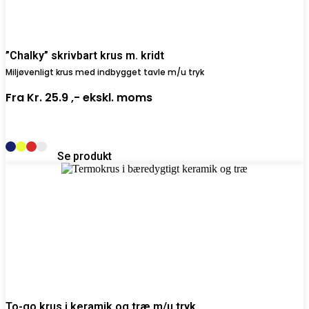
”Chalky” skrivbart krus m. kridt
Miljøvenligt krus med indbygget tavle m/u tryk
Fra
Kr. 25.9 ,-
ekskl. moms
Se produkt
To-go krus i keramik og træ m/u tryk