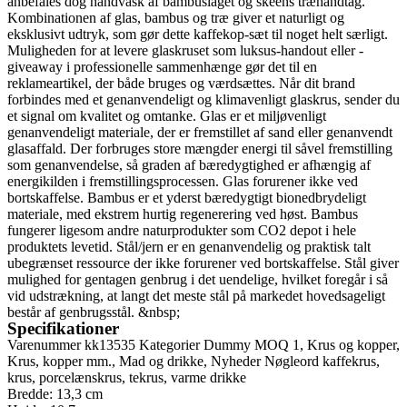
anbefales dog håndvask af bambuslåget og skeens træhåndtag.
Kombinationen af glas, bambus og træ giver et naturligt og
eksklusivt udtryk, som gør dette kaffekop-sæt til noget helt særligt.
Muligheden for at levere glaskruset som luksus-handout eller -
giveaway i professionelle sammenhænge gør det til en
reklameartikel, der både bruges og værdsættes. Når dit brand
forbindes med et genanvendeligt og klimavenligt glaskrus, sender du
et signal om kvalitet og omtanke. Glas er et miljøvenligt
genanvendeligt materiale, der er fremstillet af sand eller genanvendt
glasaffald. Der forbruges store mængder energi til såvel fremstilling
som genanvendelse, så graden af bæredygtighed er afhængig af
energikilden i fremstillingsprocessen. Glas forurener ikke ved
bortskaffelse. Bambus er et yderst bæredygtigt bionedbrydeligt
materiale, med ekstrem hurtig regenerering ved høst. Bambus
fungerer ligesom andre naturprodukter som CO2 depot i hele
produktets levetid. Stål/jern er en genanvendelig og praktisk talt
ubegrænset ressource der ikke forurener ved bortskaffelse. Stål giver
mulighed for gentagen genbrug i det uendelige, hvilket foregår i så
vid udstrækning, at langt det meste stål på markedet hovedsageligt
består af genbrugsstål. &nbsp;
Specifikationer
Varenummer
kk13535
Kategorier
Dummy MOQ 1
,
Krus og kopper
,
Krus, kopper mm.
,
Mad og drikke
,
Nyheder
Nøgleord
kaffekrus
,
krus
,
porcelænskrus
,
tekrus
,
varme drikke
Bredde: 13,3 cm