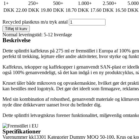
1+
250+
500+
1.000+
2.500+
5.00
DKK
22.00
DKK
19.80
DKK
18.70
DKK
17.60
DKK
16.50
DKK
Recycled plastkrus m/u tryk antal
Tilføj til kurv
Normal leveringstid: 5-12 hverdage
Beskrivelse
Dette splintfri kaffekrus på 275 ml er fremstillet i Europa af 100% ge
perfekt til trekking, lejrture eller andre aktiviteter, hvor styrke og funkt
Kaffekrus, tekopper og kaffekopper i genanvendt SAN-plast er ideelle a
også 100% genanvendeligt, så det kan indgå i en ny produktcyklus, når d
Kruset tåler både mikroovn og opvaskemaskine, hvilket gør det praktis
kan bestilles med logotryk. Det gør det ideelt som firmagave, reklame
Med sin kombination af robusthed, genanvendt materiale og klimavenli
nyde dine drikkevarer uanset hvor du befinder dig.
Dette splintfri letvægtskrus forener funktionalitet, miljøvenlig omtank
Specifikationer
Varenummer
kk13301
Kategorier
Dummy MOQ 50-100
,
Krus og ko