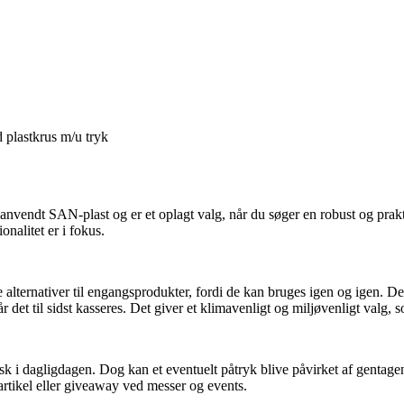
 plastkrus m/u tryk
nanvendt SAN-plast og er et oplagt valg, når du søger en robust og prakt
ionalitet er i fokus.
lternativer til engangsprodukter, fordi de kan bruges igen og igen. Dett
et til sidst kasseres. Det giver et klimavenligt og miljøvenligt valg, s
k i dagligdagen. Dog kan et eventuelt påtryk blive påvirket af gentage
artikel eller giveaway ved messer og events.