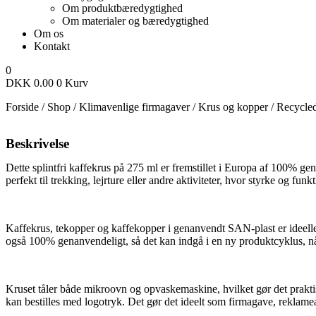
Om produktbæredygtighed
Om materialer og bæredygtighed
Om os
Kontakt
0
DKK
0.00
0
Kurv
Forside
/
Shop
/
Klimavenlige firmagaver
/
Krus og kopper
/
Recycled
Beskrivelse
Dette splintfri kaffekrus på 275 ml er fremstillet i Europa af 100% ge
perfekt til trekking, lejrture eller andre aktiviteter, hvor styrke og funkt
Kaffekrus, tekopper og kaffekopper i genanvendt SAN-plast er ideelle a
også 100% genanvendeligt, så det kan indgå i en ny produktcyklus, når d
Kruset tåler både mikroovn og opvaskemaskine, hvilket gør det praktis
kan bestilles med logotryk. Det gør det ideelt som firmagave, reklame