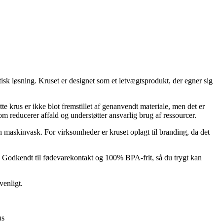
isk løsning. Kruset er designet som et letvægtsprodukt, der egner sig
e krus er ikke blot fremstillet af genanvendt materiale, men det er
om reducerer affald og understøtter ansvarlig brug af ressourcer.
n maskinvask. For virksomheder er kruset oplagt til branding, da det
r. Godkendt til fødevarekontakt og 100% BPA-frit, så du trygt kan
venligt.
us