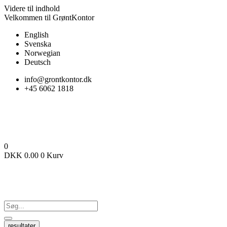
Videre til indhold
Velkommen til GrøntKontor
English
Svenska
Norwegian
Deutsch
info@grontkontor.dk
+45 6062 1818
0
DKK
0.00
0
Kurv
resultater