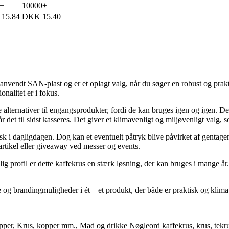
0+
10000+
15.84
DKK
15.40
nanvendt SAN-plast og er et oplagt valg, når du søger en robust og prakt
ionalitet er i fokus.
lternativer til engangsprodukter, fordi de kan bruges igen og igen. Dett
et til sidst kasseres. Det giver et klimavenligt og miljøvenligt valg, s
k i dagligdagen. Dog kan et eventuelt påtryk blive påvirket af gentage
artikel eller giveaway ved messer og events.
g profil er dette kaffekrus en stærk løsning, der kan bruges i mange å
e og brandingmuligheder i ét – et produkt, der både er praktisk og klima
pper
,
Krus, kopper mm.
,
Mad og drikke
Nøgleord
kaffekrus
,
krus
,
tekr