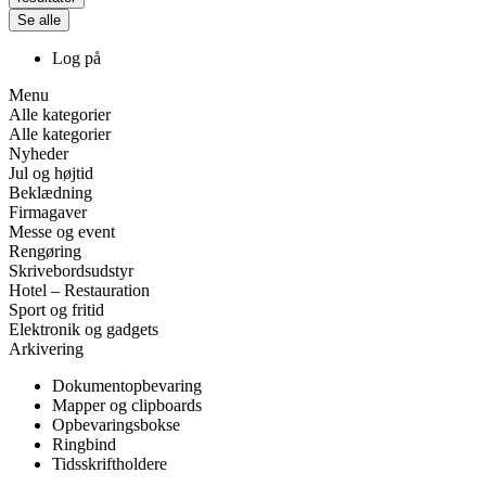
Se alle
Log på
Menu
Alle kategorier
Alle kategorier
Nyheder
Jul og højtid
Beklædning
Firmagaver
Messe og event
Rengøring
Skrivebordsudstyr
Hotel – Restauration
Sport og fritid
Elektronik og gadgets
Arkivering
Dokumentopbevaring
Mapper og clipboards
Opbevaringsbokse
Ringbind
Tidsskriftholdere