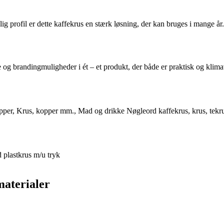
g profil er dette kaffekrus en stærk løsning, der kan bruges i mange å
e og brandingmuligheder i ét – et produkt, der både er praktisk og klima
pper
,
Krus, kopper mm.
,
Mad og drikke
Nøgleord
kaffekrus
,
krus
,
tekr
 plastkrus m/u tryk
materialer