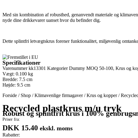
Med sin kombination af robusthed, genanvendt materiale og klimavenli
nyde dine drikkevarer uanset hvor du befinder dig.
Dette splintfri letvægtskrus forener funktionalitet, miljøvenlig omtank
Specifikationer
Varenummer
kk13301
Kategorier
Dummy MOQ 50-100
,
Krus og ko
Vægt: 0.100 kg
Bredde: 7.5 cm
Højde: 9.5 cm
Forside
/
Shop
/
Klimavenlige firmagaver
/
Krus og kopper
/
Recycled
Recycled plastkrus m/u tryk
Robust og splintfrit krus i 100% genbrugs
Priser fra:
DKK 15.40
ekskl. moms
Rabatter: