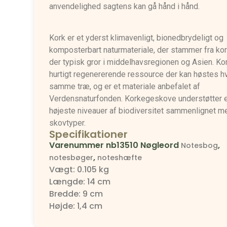
anvendelighed sagtens kan gå hånd i hånd.
Kork er et yderst klimavenligt, bionedbrydeligt og
komposterbart naturmateriale, der stammer fra ko
der typisk gror i middelhavsregionen og Asien. Ko
hurtigt regenererende ressource der kan høstes hv
samme træ, og er et materiale anbefalet af
Verdensnaturfonden. Korkegeskove understøtter e
højeste niveauer af biodiversitet sammenlignet m
skovtyper.
Specifikationer
Varenummer
nb13510
Nøgleord
,
Notesbog
,
notesbøger
noteshæfte
Vægt: 0.105 kg
Længde: 14 cm
Bredde: 9 cm
Højde: 1,4 cm