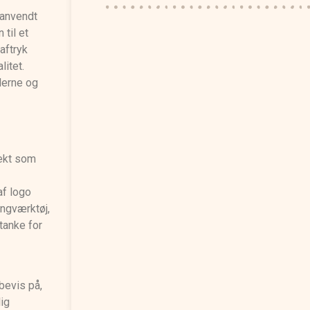
nanvendt
 til et
øaftryk
litet.
derne og
ekt som
af logo
ingværktøj,
tanke for
bevis på,
lig