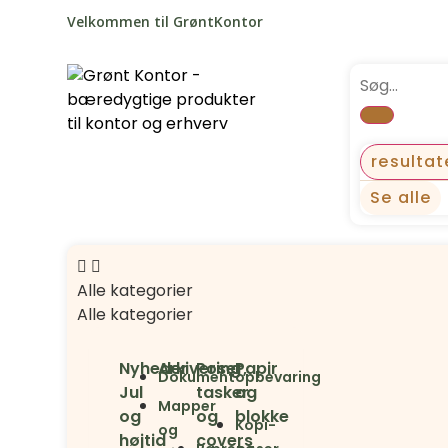
Velkommen til GrøntKontor
resultat
Se alle
Alle kategorier
Alle kategorier
Nyheder
Arkivering
Poser,
Papir
Dokumentopbevaring
Jul
tasker
og
Mapper
og
og
blokke
Kopi-
og
højtid
covers