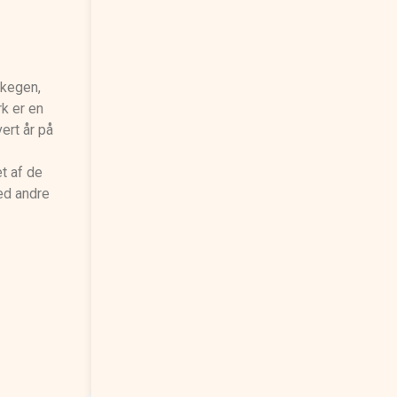
rkegen,
rk er en
ert år på
t af de
ed andre