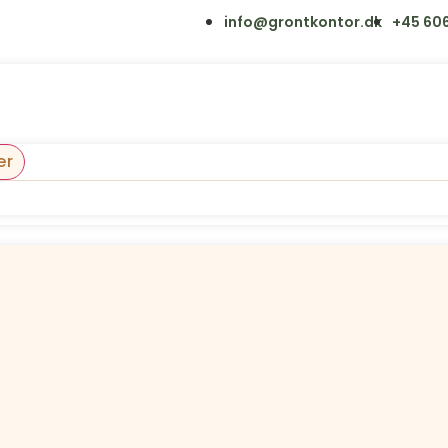
info@grontkontor.dk
+45 606
er