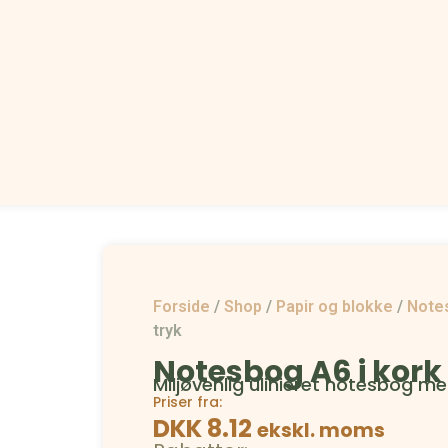
Forside
/
Shop
/
Papir og blokke
/
Note
tryk
Notesbog A6 i kork
Miljøvenlig ulinieret notesbog me
Priser fra:
DKK 8.12
ekskl. moms