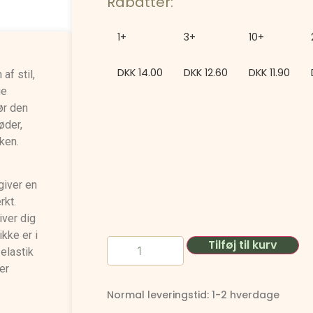
Rabatter:
1+
3+
10+
DKK
14.00
DKK
12.60
DKK
11.90
af stil,
ge
ør den
øder,
ken.
giver en
rkt.
iver dig
ikke er i
Tilføj til kurv
elastik
er
Normal leveringstid: 1-2 hverdage