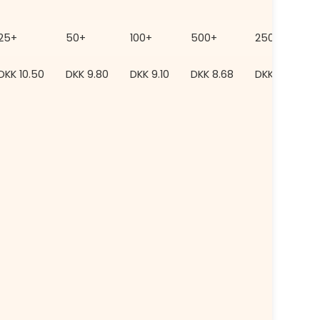
25+
50+
100+
500+
2500+
DKK
10.50
DKK
9.80
DKK
9.10
DKK
8.68
DKK
8.12