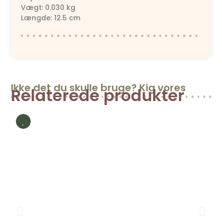
Vægt: 0.030 kg
Længde: 12.5 cm
Ikke det du skulle bruge? Kig vores
Relaterede produkter