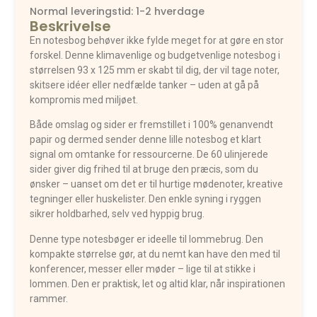
Normal leveringstid: 1-2 hverdage
Beskrivelse
En notesbog behøver ikke fylde meget for at gøre en stor
forskel. Denne klimavenlige og budgetvenlige notesbog i
størrelsen 93 x 125 mm er skabt til dig, der vil tage noter,
skitsere idéer eller nedfælde tanker – uden at gå på
kompromis med miljøet.
Både omslag og sider er fremstillet i 100% genanvendt
papir og dermed sender denne lille notesbog et klart
signal om omtanke for ressourcerne. De 60 ulinjerede
sider giver dig frihed til at bruge den præcis, som du
ønsker – uanset om det er til hurtige mødenoter, kreative
tegninger eller huskelister. Den enkle syning i ryggen
sikrer holdbarhed, selv ved hyppig brug.
Denne type notesbøger er ideelle til lommebrug. Den
kompakte størrelse gør, at du nemt kan have den med til
konferencer, messer eller møder – lige til at stikke i
lommen. Den er praktisk, let og altid klar, når inspirationen
rammer.