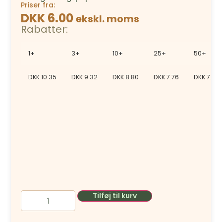
Priser fra:
DKK 6.00
ekskl. moms
Rabatter:
1+
3+
10+
25+
50+
DKK
10.35
DKK
9.32
DKK
8.80
DKK
7.76
DKK
7.25
Tilføj til kurv