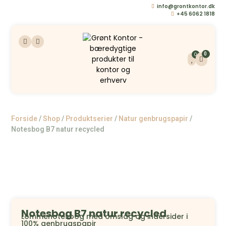
info@grontkontor.dk
+45 6062 1818
0
0
Forside
/
Shop
/
Produktserier
/
Natur genbrugspapir
/
Notesbog B7 natur recycled
Notesbog B7 natur recycled
Lommenotesbog med omslag og indersider i
100% genbrugspapir